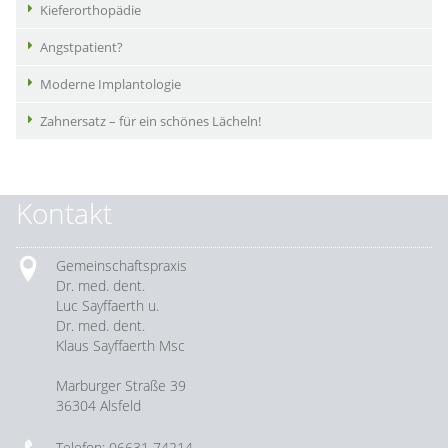
Kieferorthopädie
Angstpatient?
Moderne Implantologie
Zahnersatz – für ein schönes Lächeln!
Kontakt
Gemeinschaftspraxis
Dr. med. dent.
Luc Sayffaerth u.
Dr. med. dent.
Klaus Sayffaerth Msc
Marburger Straße 39
36304 Alsfeld
Telefon: 06631 74214