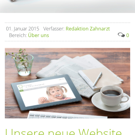
Sayffaerth
ein
wertvolles
01.
Januar
2015
Verfasser:
Redaktion Zahnarzt
Gut.
Bereich:
Über uns
0
Unsere neue Website